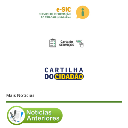
Mais Notícias
Palácio Rio Madeira, Av. Farquar, nº 2986
Edifício Rio Jamari, 1º andar, Bairro Pedrinhas
CEP: 76.801-470 - Porto Velho - RO Fone: 3211-3720
Funcionamento de Segunda à Sexta, nos Horário de: 07h30min às
13h30min.
Portal do Servidor
Facebook
Twitter