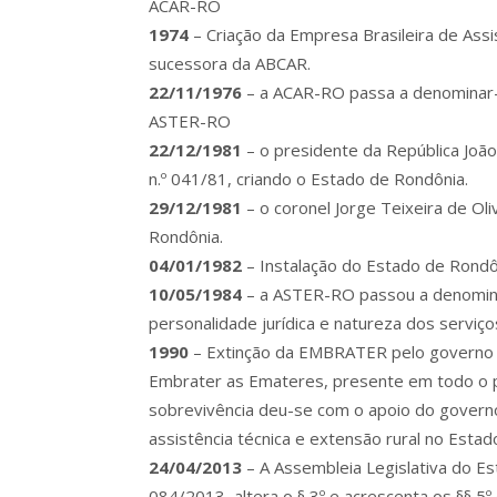
ACAR-RO
1974
– Criação da Empresa Brasileira de As
sucessora da ABCAR.
22/11/1976
– a ACAR-RO passa a denominar-s
ASTER-RO
22/12/1981
– o presidente da República João
n.º 041/81, criando o Estado de Rondônia.
29/12/1981
– o coronel Jorge Teixeira de O
Rondônia.
04/01/1982
– Instalação do Estado de Rondôn
10/05/1984
– a ASTER-RO passou a denomin
personalidade jurídica e natureza dos serviç
1990
– Extinção da EMBRATER pelo governo d
Embrater as Emateres, presente em todo o p
sobrevivência deu-se com o apoio do governo
assistência técnica e extensão rural no Estad
24/04/2013
– A Assembleia Legislativa do E
084/2013, altera o § 3º e acrescenta os §§ 5