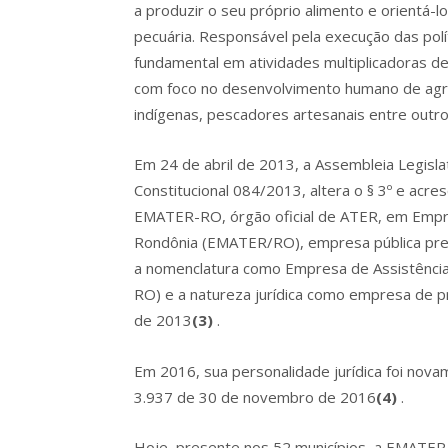
a produzir o seu próprio alimento e orientá-
pecuária. Responsável pela execução das pol
fundamental em atividades multiplicadoras de
com foco no desenvolvimento humano de agricul
indígenas, pescadores artesanais entre outro
Em 24 de abril de 2013, a Assembleia Legisl
Constitucional 084/2013, altera o § 3º e acres
EMATER-RO, órgão oficial de ATER, em Empre
Rondônia (EMATER/RO), empresa pública prest
a nomenclatura como Empresa de Assistênci
RO) e a natureza jurídica como empresa de pr
de 2013
(3)
.
Em 2016, sua personalidade jurídica foi nov
3.937 de 30 de novembro de 2016
(4)
.
Hoje, presente nos 52 municípios, a EMATER