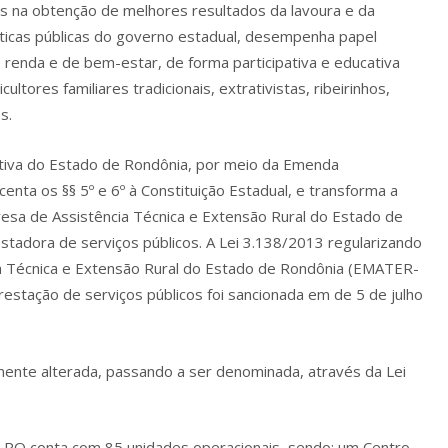
los na obtenção de melhores resultados da lavoura e da
íticas públicas do governo estadual, desempenha papel
 renda e de bem-estar, de forma participativa e educativa
tores familiares tradicionais, extrativistas, ribeirinhos,
s.
ativa do Estado de Rondônia, por meio da Emenda
centa os §§ 5º e 6º à Constituição Estadual, e transforma a
sa de Assistência Técnica e Extensão Rural do Estado de
adora de serviços públicos. A Lei 3.138/2013 regularizando
a Técnica e Extensão Rural do Estado de Rondônia (EMATER-
estação de serviços públicos foi sancionada em de 5 de julho
amente alterada, passando a ser denominada, através da Lei
-RO conta com 85 unidades operacionais, sendo: um Centro