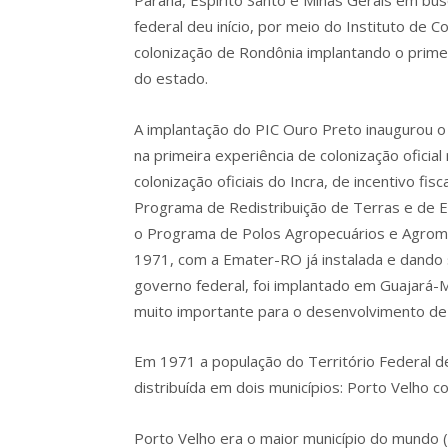
Paraná, Espírito Santo e Minas Gerais em bus
federal deu início, por meio do Instituto de C
colonização de Rondônia implantando o primei
do estado.
A implantação do PIC Ouro Preto inaugurou o c
na primeira experiência de colonização ofici
colonização oficiais do Incra, de incentivo fi
Programa de Redistribuição de Terras e de E
o Programa de Polos Agropecuários e Agrom
1971, com a Emater-RO já instalada e dand
governo federal, foi implantado em Guajará-M
muito importante para o desenvolvimento de
Em 1971 a população do Território Federal d
distribuída em dois municípios: Porto Velho
Porto Velho era o maior município do mundo 