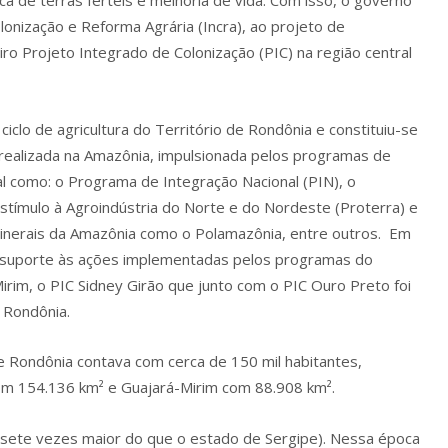
ca de terras férteis e melhoria de vida. Com isso, o governo
olonização e Reforma Agrária (Incra), ao projeto de
ro Projeto Integrado de Colonização (PIC) na região central
iclo de agricultura do Território de Rondônia e constituiu-se
al realizada na Amazônia, impulsionada pelos programas de
scal como: o Programa de Integração Nacional (PIN), o
stímulo à Agroindústria do Norte e do Nordeste (Proterra) e
inerais da Amazônia como o Polamazônia, entre outros. Em
o suporte às ações implementadas pelos programas do
irim, o PIC Sidney Girão que junto com o PIC Ouro Preto foi
 Rondônia.
e Rondônia contava com cerca de 150 mil habitantes,
 com 154.136 km² e Guajará-Mirim com 88.908 km².
(sete vezes maior do que o estado de Sergipe). Nessa época