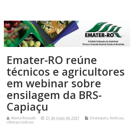
Top Menu
Emater-RO reúne
técnicos e agricultores
em webinar sobre
ensilagem da BRS-
Capiaçu
Wania Ressutti
21 de maio de 2021
Destaques
,
Notícias
,
Ultimas notícias