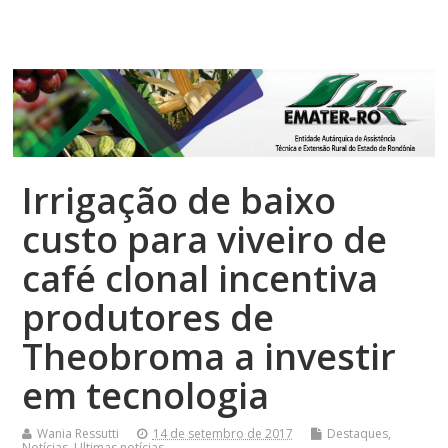
Top Menu
Irrigação de baixo
custo para viveiro de
café clonal incentiva
produtores de
Theobroma a investir
em tecnologia
Wania Ressutti
14 de setembro de 2017
Destaques
,
Notícias
,
Ultimas notícias