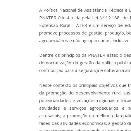
A Política Nacional de Assistência Técnica e 
PNATER é instituída pela Lei Nº 12.188, de 
Extensão Rural – ATER é um serviço de educ
promove processos de gestão, produção, ben
agropecuários e não agropecuários, inclusive d
Dentre os princípios da PNATER estão o dese
democratização da gestão da política públic
contribuição para a segurança e soberania alim
Neste contexto os principais objetivos que t
da promoção do desenvolvimento rural sust
potencialidades e vocações regionais e loca
atividades e serviços agropecuários e não
artesanais; a promoção da melhoria da quali
fases das atividades econômicas, a gestão d
e abastecimento, observando as peculiarida