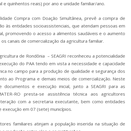
l e quinhentos reais) por ano e unidade familiar/ano.
lidade Compra com Doação Simultânea, prevê a compra de
oação às entidades socioassistenciais, que atendam pessoas em
onal, promovendo o acesso a alimentos saudáveis e o aumento
 canais de comercialização da agricultura familiar.
gricultura de Rondônia – SEAGRI reconheceu a potencialidade
a execução do PAA tendo em vista a necessidade e capacidade
ica no campo para a produção de qualidade e segurança dos
unto ao Programa e demais meios de comercialização. Neste
e documentos e execução inicial, junto a SEAGRI para as
ATER-RO presta-se assistência técnica aos agricultores
nteração com a secretaria executante, bem como entidades
 execução em 07 (sete) municípios.
ores familiares atinjam a população inserida na situação de