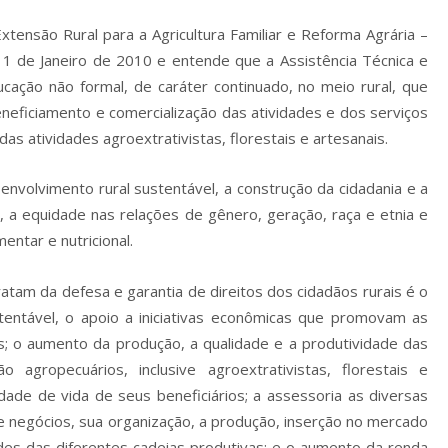
Extensão Rural para a Agricultura Familiar e Reforma Agrária –
11 de Janeiro de 2010 e entende que a Assistência Técnica e
ação não formal, de caráter continuado, no meio rural, que
eficiamento e comercialização das atividades e dos serviços
as atividades agroextrativistas, florestais e artesanais.
nvolvimento rural sustentável, a construção da cidadania e a
a, a equidade nas relações de gênero, geração, raça e etnia e
entar e nutricional.
ratam da defesa e garantia de direitos dos cidadãos rurais é o
entável, o apoio a iniciativas econômicas que promovam as
is; o aumento da produção, a qualidade e a produtividade das
 agropecuários, inclusive agroextrativistas, florestais e
dade de vida de seus beneficiários; a assessoria as diversas
e negócios, sua organização, a produção, inserção no mercado
des das diferentes cadeias produtivas; e o aumento da renda