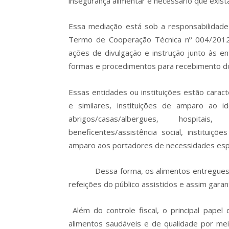
insegurança alimentar é necessário que exista
Essa mediação está sob a responsabilidade 
Termo de Cooperação Técnica nº 004/2012
ações de divulgação e instrução junto às 
formas e procedimentos para recebimento d
Essas entidades ou instituições estão cara
e similares, instituições de amparo ao i
abrigos/casas/albergues, hospitais,
beneficentes/assistência social, instituiçõ
amparo aos portadores de necessidades espe
Dessa forma, os alimentos entregues as en
refeições do público assistidos e assim garant
Além do controle fiscal, o principal pap
alimentos saudáveis e de qualidade por me