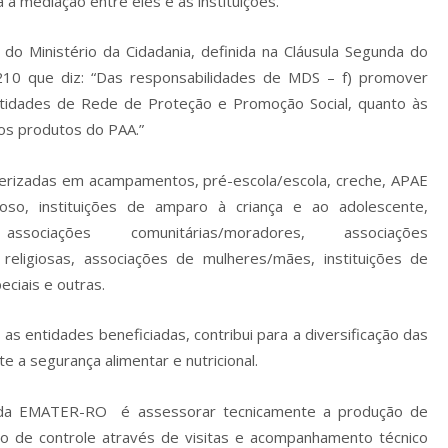
 a mediação entre eles e as instituições.
do Ministério da Cidadania, definida na Cláusula Segunda do
10 que diz: “Das responsabilidades de MDS – f) promover
entidades de Rede de Proteção e Promoção Social, quanto às
os produtos do PAA.”
cterizadas em acampamentos, pré-escola/escola, creche, APAE
doso, instituições de amparo à criança e ao adolescente,
 associações comunitárias/moradores, associações
es religiosas, associações de mulheres/mães, instituições de
ciais e outras.
tidades beneficiadas, contribui para a diversificação das
e a segurança alimentar e nutricional.
el da EMATER-RO é assessorar tecnicamente a produção de
io de controle através de visitas e acompanhamento técnico