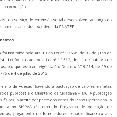
a sua produção.
is do serviço de extensão social desenvolvem ao longo do
visam o alcance dos objetivos da PNATER.
imentos.
oi instituído pelo Art. 19 da Lei nº 10.696, de 02 de julho de
a Lei foi alterada pela Lei nº 12.512, de 14 de outubro de
os, e o que está em vigência é o Decreto Nº 9.214, de 29 de
775 de 4 de julho de 2012.
Termo de Adesão, havendo a pactuação de valores e metas
cios públicos) e o Ministério da Cidadania – MC. A publicação
s físicas, o aceite por parte dos entes do Plano Operacional, a
oposta no SISPAA (Sistema do Programa de Aquisição de
limentos, pagamento de fornecedores e apoio financeiro aos